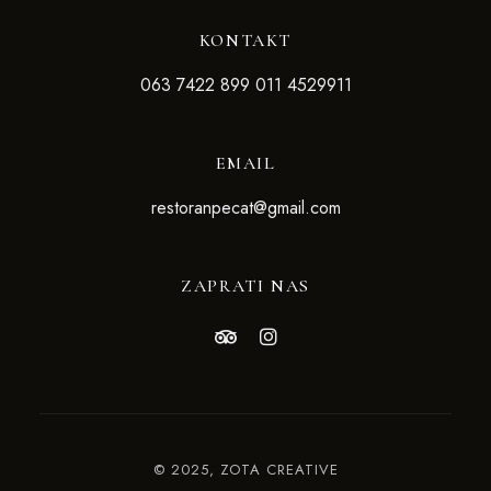
KONTAKT
063 7422 899
011 4529911
EMAIL
restoranpecat@gmail.com
ZAPRATI NAS
© 2025, ZOTA CREATIVE