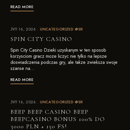
READ MORE
ЈУЛ 16, 2026
UNCATEGORIZED @SR
SPIN CITY CASINO
Spin City Casino Dzieki uzyskanym w ten sposob
korzysciom gracz moze liczyc nie tylko na lepsze
doswiadczenia podczas gry, ale takze zwieksza swoje
szanse na…
READ MORE
ЈУЛ 16, 2026
UNCATEGORIZED @SR
BEEP BEEP CASINO BEEP
BEEPCASINO BONUS 100% DO
3000 PLN + 150 FS!