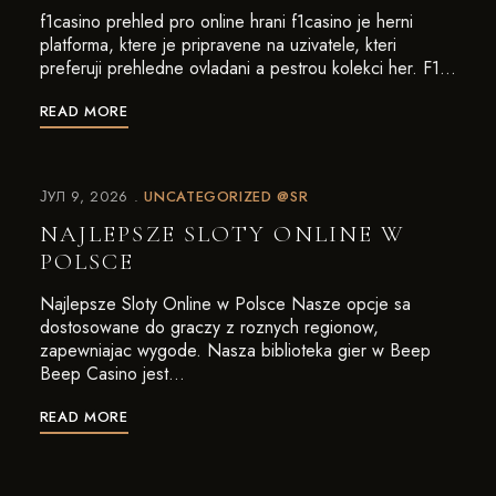
f1casino prehled pro online hrani f1casino je herni
platforma, ktere je pripravene na uzivatele, kteri
preferuji prehledne ovladani a pestrou kolekci her. F1…
READ MORE
ЈУЛ 9, 2026
UNCATEGORIZED @SR
NAJLEPSZE SLOTY ONLINE W
POLSCE
Najlepsze Sloty Online w Polsce Nasze opcje sa
dostosowane do graczy z roznych regionow,
zapewniajac wygode. Nasza biblioteka gier w Beep
Beep Casino jest…
READ MORE